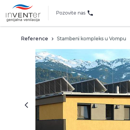
phone
Pozovite nas
Reference
Stambeni kompleks u Vompu
keyboard_arrow_right
arrow_back_ios