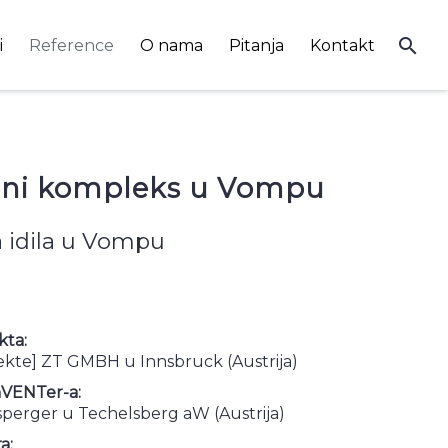
search
i
Reference
O nama
Pitanja
Kontakt
ni kompleks u Vompu
 idila u Vompu
kta:
ekte] ZT GMBH u Innsbruck (Austrija)
nVENTer-a:
perger u Techelsberg aW (Austrija)
a: