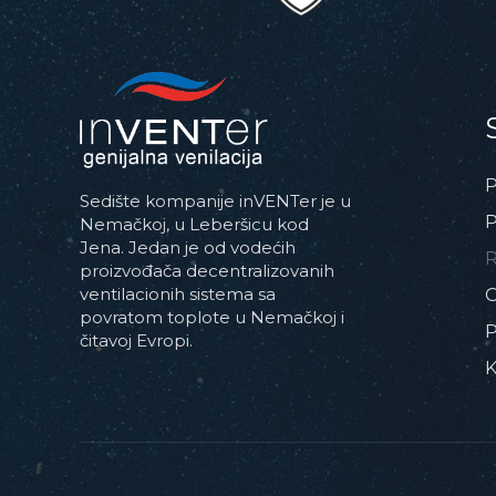
P
Sedište kompanije inVENTer je u
P
Nemačkoj, u Leberšicu kod
Jena. Jedan je od vodećih
R
proizvođača decentralizovanih
ventilacionih sistema sa
povratom toplote u Nemačkoj i
P
čitavoj Evropi.
K