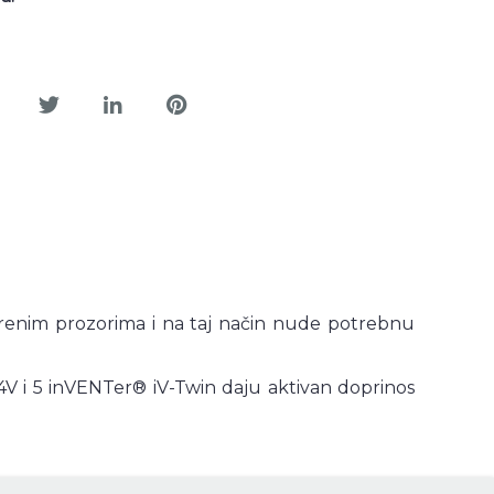
orenim prozorima i na taj način nude potrebnu
 i 5 inVENTer® iV-Twin daju aktivan doprinos