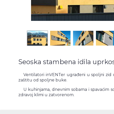
Seoska stambena idila uprkos
Ventilatori inVENTer ugrađeni u spoljni zi
zaštitu od spoljne buke.
U kuhinjama, dnevnim sobama i spavaćim s
zdravoj klimi u zatvorenom.