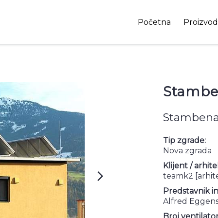
Početna
Proizvod
Stambe
Stambena
Tip zgrade:
Nova zgrada
Klijent / arhite
arrow_forward_ios
teamk2 [arhit
Predstavnik i
Alfred Eggens
Broj ventilator