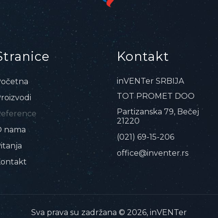
Stranice
Kontakt
inVENTer SRBIJA
očetna
TOT PROMET DOO
roizvodi
Partizanska 79, Bečej
eference
21220
O nama
(021) 69-15-206
itanja
office@inventer.rs
ontakt
Sva prava su zadržana © 2026, inVENTer