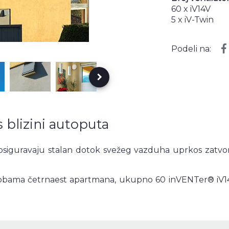
60 x iV14V
5 x iV-Twin
Podeli na:
keyboard_arrow_right
 blizini autoputa
d osiguravaju stalan dotok svežeg vazduha uprkos zatv
obama četrnaest apartmana, ukupno 60 inVENTer® iV14V