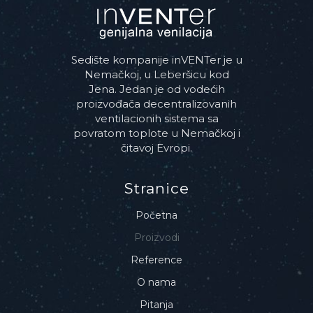
Sedište kompanije inVENTer je u
Nemačkoj, u Leberšicu kod
Jena. Jedan je od vodećih
proizvođača decentralizovanih
ventilacionih sistema sa
povratom toplote u Nemačkoj i
čitavoj Evropi.
Stranice
Početna
Proizvodi
Reference
O nama
Pitanja