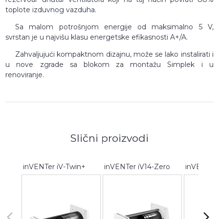
toplote izduvnog vazduha.
Sa malom potrošnjom energije od maksimalno 5 V,
svrstan je u najvišu klasu energetske efikasnosti A+/A.
Zahvaljujući kompaktnom dizajnu, može se lako instalirati i
u nove zgrade sa blokom za montažu Simplek i u
renoviranje.
Slični proizvodi
inVENTer iV-Twin+
inVENTer iV14-Zero
arrow_back_ios
arrow_forward_ios