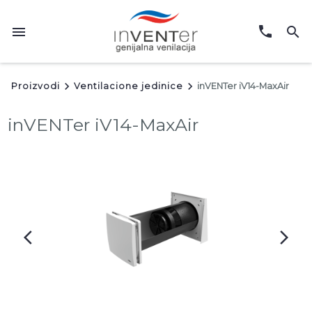
phone
menu
search
keyboard_arrow_right
keyboard_arrow_right
Proizvodi
Ventilacione jedinice
inVENTer iV14-MaxAir
inVENTer iV14-MaxAir
arrow_back_ios
arrow_forward_ios