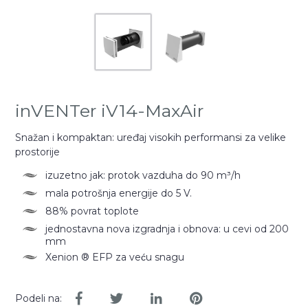
inVENTer iV14-MaxAir
Snažan i kompaktan: uređaj visokih performansi za velike
prostorije
izuzetno jak: protok vazduha do 90 m³/h
mala potrošnja energije do 5 V.
88% povrat toplote
jednostavna nova izgradnja i obnova: u cevi od 200
mm
Xenion ® EFP za veću snagu
Podeli na: