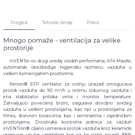
Pregled
Tehnički detalji
Pribor
Mnogo pomaže - ventilacija za velike
prostorije
InVENTer-ov drugi uređaj visokih performansi, iV14-MaxAir,
automatski obezbeđuje higijensku razmenu vazduha u
velikim komercijalnim prostorima.
Xenion® EFP ventilator za vožnju unazad omogućava
protok vazduha do 90 m³/h u režimu izduvnog vazduha i
ima stabilizator pritiska vetra i monitor temperature.
Zahvaljujući povećanoj brzini, osigurava dovoljno svežeg
vazduha u velikim prostorijama, kao npr u prostorijama za
fitnes, dnevnim boravcima, kao i seminarima i zajedničkim
prostorijama. Dvostruka kontrolna jedinica za vazduh
inVENTron® ciljano usmerava protok vazduha kroz keramički
rezervoar unutar ventilatora koji na taj način povrati 88%