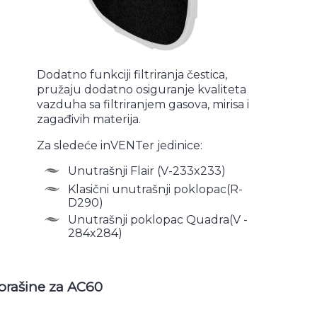
Dodatno funkciji filtriranja čestica,
pružaju dodatno osiguranje kvaliteta
vazduha sa filtriranjem gasova, mirisa i
zagađivih materija.
Za sledeće inVENTer jedinice:
Unutrašnji Flair (V-233x233)
Klasični unutrašnji poklopac(R-
D290)
Unutrašnji poklopac Quadra(V -
284x284)
 prašine za AC60