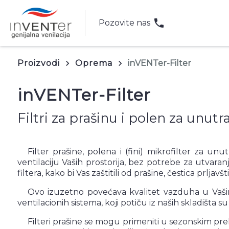
phone
Pozovite nas
Proizvodi
Oprema
inVENTer-Filter
keyboard_arrow_right
keyboard_arrow_right
inVENTer-Filter
Filtri za prašinu i polen za unut
Filter prašine, polena i (fini) mikrofilter za u
ventilaciju Vaših prostorija, bez potrebe za utvara
filtera, kako bi Vas zaštitili od prašine, čestica prljavšt
Ovo izuzetno povećava kvalitet vazduha u Vašim p
ventilacionih sistema, koji potiču iz naših skladišt
Filteri prašine se mogu primeniti u sezonskim pre