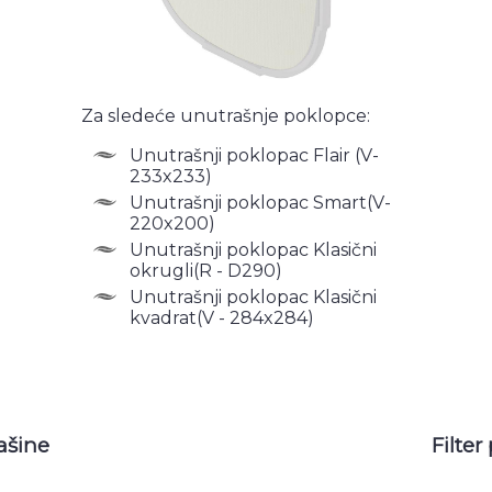
Za sledeće unutrašnje poklopce:
Unutrašnji poklopac Flair (V-
233x233)
Unutrašnji poklopac Smart(V-
220x200)
Unutrašnji poklopac Klasični
okrugli(R - D290)
Unutrašnji poklopac Klasični
kvadrat(V - 284x284)
ašine
Filter