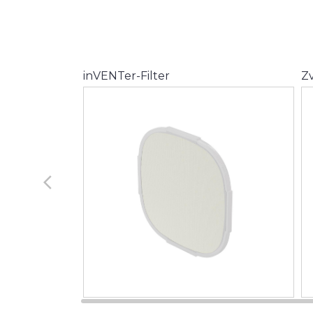
inVENTer-Filter
Zv
arrow_back_ios