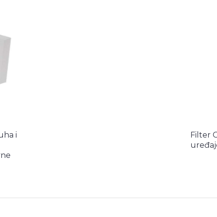
uha i
Filter 
uređaj
vne