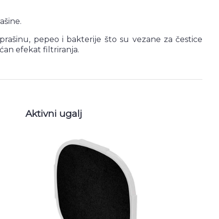
ašine.
nu prašinu, pepeo i bakterije što su vezane za čestice
n efekat filtriranja.
Aktivni ugalj