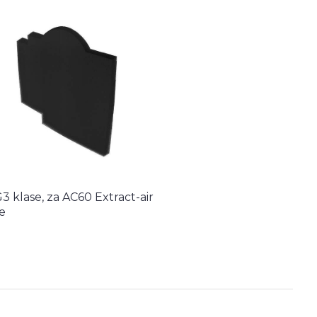
G3 klase, za AC60 Extract-air
e