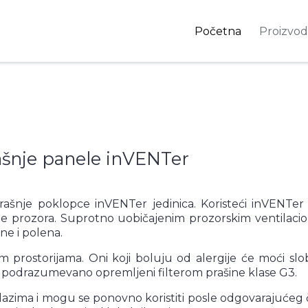
Početna
Proizvod
rašnje panele inVENTer
nutrašnje poklopce inVENTer jedinica. Koristeći inVENTer
nje prozora. Suprotno uobičajenim prozorskim ventilacion
ine i polena.
rostorijama. Oni koji boluju od alergije će moći slobo
a su podrazumevano opremljeni filterom prašine klase G3.
lazima i mogu se ponovno koristiti posle odgovarajućeg č