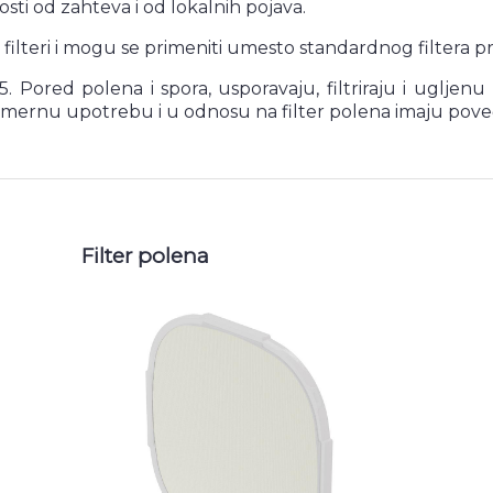
osti od zahteva i od lokalnih pojava.
i filteri i mogu se primeniti umesto standardnog filtera pr
 F5. Pored polena i spora, usporavaju, filtriraju i uglje
osmernu upotrebu i u odnosu na filter polena imaju poveća
Filter polena