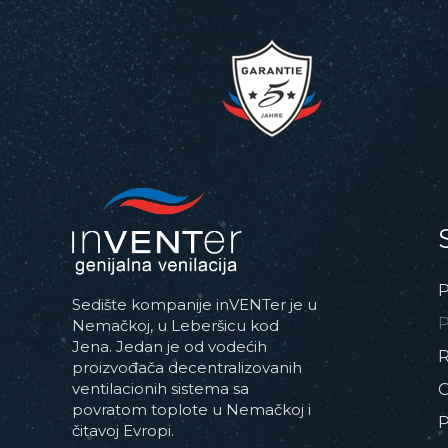
P
Sedište kompanije inVENTer je u
P
Nemačkoj, u Leberšicu kod
Jena. Jedan je od vodećih
R
proizvođača decentralizovanih
ventilacionih sistema sa
povratom toplote u Nemačkoj i
P
čitavoj Evropi.