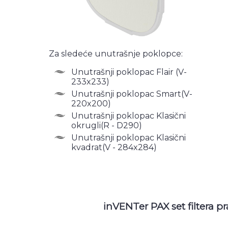
Za sledeće unutrašnje poklopce:
Unutrašnji poklopac Flair (V-
233x233)
Unutrašnji poklopac Smart(V-
220x200)
Unutrašnji poklopac Klasični
okrugli(R - D290)
Unutrašnji poklopac Klasični
kvadrat(V - 284x284)
inVENTer PAX set filtera pr