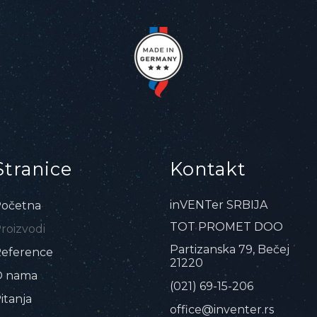
Stranice
Kontakt
inVENTer SRBIJA
očetna
TOT PROMET DOO
roizvodi
Partizanska 79, Bečej
eference
21220
O nama
(021) 69-15-206
itanja
office@inventer.rs