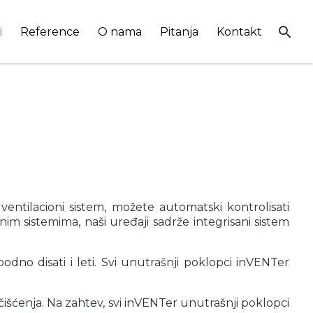
search
i
Reference
O nama
Pitanja
Kontakt
 ventilacioni sistem, možete automatski kontrolisati
im sistemima, naši uređaji sadrže integrisani sistem
dno disati i leti. Svi unutrašnji poklopci inVENTer
išćenja. Na zahtev, svi inVENTer unutrašnji poklopci