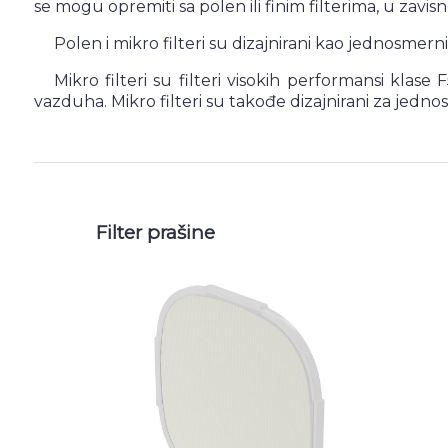
se mogu opremiti sa polen ili finim filterima, u zavisn
Polen i mikro filteri su dizajnirani kao jednosmern
Mikro filteri su filteri visokih performansi klase
vazduha. Mikro filteri su takođe dizajnirani za jedn
Filter prašine