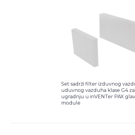
Set sadrži filter izduvnog vazd
uduvnog vazduha klase G4 za
ugradnju u inVENTer PAX gla
module